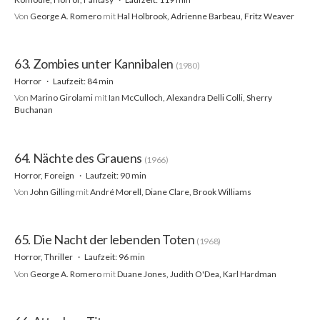
Von
George A. Romero
mit
Hal Holbrook, Adrienne Barbeau, Fritz Weaver
63. Zombies unter Kannibalen
(1980)
Horror
Laufzeit: 84 min
Von
Marino Girolami
mit
Ian McCulloch, Alexandra Delli Colli, Sherry
Buchanan
64. Nächte des Grauens
(1966)
Horror, Foreign
Laufzeit: 90 min
Von
John Gilling
mit
André Morell, Diane Clare, Brook Williams
65. Die Nacht der lebenden Toten
(1968)
Horror, Thriller
Laufzeit: 96 min
Von
George A. Romero
mit
Duane Jones, Judith O'Dea, Karl Hardman