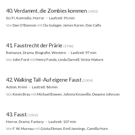
40. Verdammt, die Zombies kommen
(1985)
Sci-Fi, Komödie, Horror
Laufzeit: 91 min
Von
Dan O'Bannon
mit
Clu Gulager, James Karen, Don Calfa
41. Faustrecht der Prärie
(1946)
Romanze, Drama, Biografie, Western
Laufzeit: 97 min
Von
John Ford
mit
Henry Fonda, Linda Darnell, Victor Mature
42. Walking Tall -Auf eigene Faust
(2004)
Action, Krimi
Laufzeit: 86 min
Von
Kevin Bray
mit
Michael Bowen, Johnny Knoxville, Dwayne Johnson
43. Faust
(1926)
Horror, Drama, Fantasy
Laufzeit: 107 min
Von
F. W. Murnau
mit
Gösta Ekman, Emil Jannings, Camilla Horn