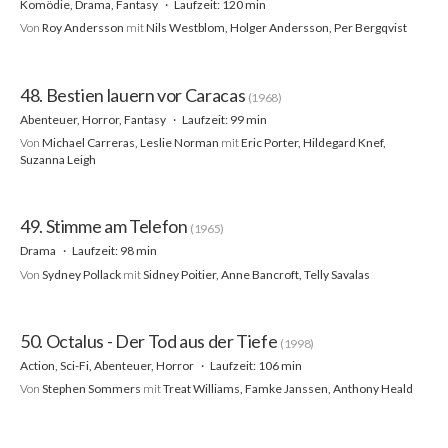
Komödie, Drama, Fantasy
Laufzeit: 120 min
Von
Roy Andersson
mit
Nils Westblom, Holger Andersson, Per Bergqvist
48. Bestien lauern vor Caracas
(1968)
Abenteuer, Horror, Fantasy
Laufzeit: 99 min
Von
Michael Carreras, Leslie Norman
mit
Eric Porter, Hildegard Knef,
Suzanna Leigh
49. Stimme am Telefon
(1965)
Drama
Laufzeit: 98 min
Von
Sydney Pollack
mit
Sidney Poitier, Anne Bancroft, Telly Savalas
50. Octalus - Der Tod aus der Tiefe
(1998)
Action, Sci-Fi, Abenteuer, Horror
Laufzeit: 106 min
Von
Stephen Sommers
mit
Treat Williams, Famke Janssen, Anthony Heald