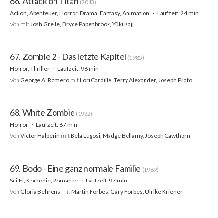
66. Attack on Titan
(2013)
Action, Abenteuer, Horror, Drama, Fantasy, Animation
Laufzeit: 24 min
Von
mit
Josh Grelle, Bryce Papenbrook, Yûki Kaji
67. Zombie 2 - Das letzte Kapitel
(1985)
Horror, Thriller
Laufzeit: 96 min
Von
George A. Romero
mit
Lori Cardille, Terry Alexander, Joseph Pilato
68. White Zombie
(1932)
Horror
Laufzeit: 67 min
Von
Victor Halperin
mit
Bela Lugosi, Madge Bellamy, Joseph Cawthorn
69. Bodo - Eine ganz normale Familie
(1989)
Sci-Fi, Komödie, Romanze
Laufzeit: 97 min
Von
Gloria Behrens
mit
Martin Forbes, Gary Forbes, Ulrike Kriener