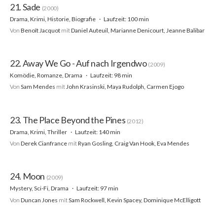
21. Sade
(2000)
Drama, Krimi, Historie, Biografie
Laufzeit: 100 min
Von
Benoît Jacquot
mit
Daniel Auteuil, Marianne Denicourt, Jeanne Balibar
22. Away We Go - Auf nach Irgendwo
(2009)
Komödie, Romanze, Drama
Laufzeit: 98 min
Von
Sam Mendes
mit
John Krasinski, Maya Rudolph, Carmen Ejogo
23. The Place Beyond the Pines
(2012)
Drama, Krimi, Thriller
Laufzeit: 140 min
Von
Derek Cianfrance
mit
Ryan Gosling, Craig Van Hook, Eva Mendes
24. Moon
(2009)
Mystery, Sci-Fi, Drama
Laufzeit: 97 min
Von
Duncan Jones
mit
Sam Rockwell, Kevin Spacey, Dominique McElligott