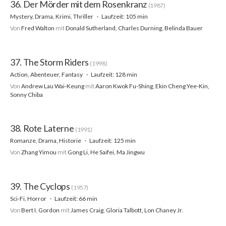
36. Der Mörder mit dem Rosenkranz
(1987)
Mystery, Drama, Krimi, Thriller
Laufzeit: 105 min
Von
Fred Walton
mit
Donald Sutherland, Charles Durning, Belinda Bauer
37. The Storm Riders
(1998)
Action, Abenteuer, Fantasy
Laufzeit: 128 min
Von
Andrew Lau Wai-Keung
mit
Aaron Kwok Fu-Shing, Ekin Cheng Yee-Kin,
Sonny Chiba
38. Rote Laterne
(1991)
Romanze, Drama, Historie
Laufzeit: 125 min
Von
Zhang Yimou
mit
Gong Li, He Saifei, Ma Jingwu
39. The Cyclops
(1957)
Sci-Fi, Horror
Laufzeit: 66 min
Von
Bert I. Gordon
mit
James Craig, Gloria Talbott, Lon Chaney Jr.