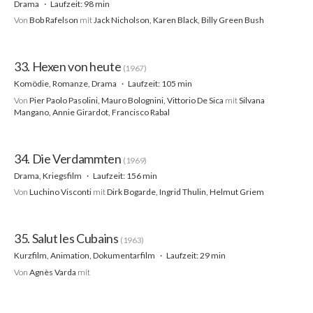
Drama
Laufzeit: 98 min
Von
Bob Rafelson
mit
Jack Nicholson, Karen Black, Billy Green Bush
33. Hexen von heute
(1967)
Komödie, Romanze, Drama
Laufzeit: 105 min
Von
Pier Paolo Pasolini, Mauro Bolognini, Vittorio De Sica
mit
Silvana
Mangano, Annie Girardot, Francisco Rabal
34. Die Verdammten
(1969)
Drama, Kriegsfilm
Laufzeit: 156 min
Von
Luchino Visconti
mit
Dirk Bogarde, Ingrid Thulin, Helmut Griem
35. Salut les Cubains
(1963)
Kurzfilm, Animation, Dokumentarfilm
Laufzeit: 29 min
Von
Agnès Varda
mit