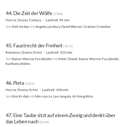
44. Die Zeit der Wölfe
(1984)
Horror, Drama, Fantasy
Laufzeit: 95 min
Von
Neil Jordan
mit
Angela Lansbury, David Warner, Graham Crowden
45. Faustrecht der Freiheit
(1975)
Romanze, Drama, Krimi
Laufzeit: 123 min
Von
Rainer Werner Fassbinder
mit
Peter Chatel, Rainer Werner Fassbinder,
Karlheinz Böhm
46. Pieta
(2012)
Horror, Drama, Krimi
Laufzeit: 104 min
Von
Kim Ki-duk
mit
Min-soo Jo, Lee Jung-jin, Ki-Hong Woo
47. Eine Taube sitzt auf einem Zweig und denkt über
das Leben nach
(2014)