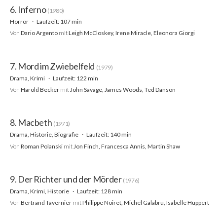
6. Inferno
(1980)
Horror
Laufzeit: 107 min
Von
Dario Argento
mit
Leigh McCloskey, Irene Miracle, Eleonora Giorgi
7. Mord im Zwiebelfeld
(1979)
Drama, Krimi
Laufzeit: 122 min
Von
Harold Becker
mit
John Savage, James Woods, Ted Danson
8. Macbeth
(1971)
Drama, Historie, Biografie
Laufzeit: 140 min
Von
Roman Polanski
mit
Jon Finch, Francesca Annis, Martin Shaw
9. Der Richter und der Mörder
(1976)
Drama, Krimi, Historie
Laufzeit: 128 min
Von
Bertrand Tavernier
mit
Philippe Noiret, Michel Galabru, Isabelle Huppert