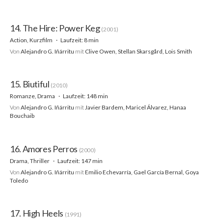
14. The Hire: Power Keg
(2001)
Action, Kurzfilm
Laufzeit: 8 min
Von
Alejandro G. Iñárritu
mit
Clive Owen, Stellan Skarsgård, Lois Smith
15. Biutiful
(2010)
Romanze, Drama
Laufzeit: 148 min
Von
Alejandro G. Iñárritu
mit
Javier Bardem, Maricel Álvarez, Hanaa
Bouchaib
16. Amores Perros
(2000)
Drama, Thriller
Laufzeit: 147 min
Von
Alejandro G. Iñárritu
mit
Emilio Echevarría, Gael García Bernal, Goya
Toledo
17. High Heels
(1991)