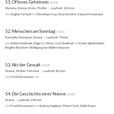
51. Offenes Geheimnis
(2018)
Mystery, Drama, Krimi, Thriller
Laufzeit: 132 min
Von
Asghar Farhadi
mit
Penélope Cruz, Ricardo Darín, Eduard Fernández
52. Menschen am Sonntag
(1930)
Komödie, Romanze, Drama
Laufzeit: 74 min
Von
Robert Siodmak, Edgar G. Ulmer, Curt Siodmak
mit
Erwin Splettstößer,
Brigitte Borchert, Wolfgang von Waltershausen
53. Akt der Gewalt
(1949)
Drama, Thriller, Film Noir
Laufzeit: 82 min
Von
Fred Zinnemann
mit
54. Die Geschichte einer Nonne
(1959)
Drama
Laufzeit: 149 min
Von
Fred Zinnemann
mit
Audrey Hepburn, Peter Finch, Edith Evans