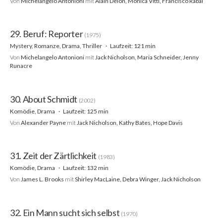
Von
Michelangelo Antonioni
mit
Alain Delon, Monica Vitti, Francisco Rabal
29. Beruf: Reporter
(1975)
Mystery, Romanze, Drama, Thriller
Laufzeit: 121 min
Von
Michelangelo Antonioni
mit
Jack Nicholson, Maria Schneider, Jenny
Runacre
30. About Schmidt
(2002)
Komödie, Drama
Laufzeit: 125 min
Von
Alexander Payne
mit
Jack Nicholson, Kathy Bates, Hope Davis
31. Zeit der Zärtlichkeit
(1983)
Komödie, Drama
Laufzeit: 132 min
Von
James L. Brooks
mit
Shirley MacLaine, Debra Winger, Jack Nicholson
32. Ein Mann sucht sich selbst
(1970)