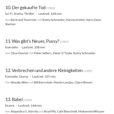
10. Der gekaufte Tod
(1980)
Sci-Fi, Drama, Thriller
Laufzeit: 128 min
Von
Bertrand Tavernier
mit
Romy Schneider, Harvey Keitel, Harry Dean
Stanton
11. Was gibt's Neues, Pussy?
(1965)
Komödie
Laufzeit: 108 min
Von
Clive Donner
mit
Peter Sellers, Peter O'Toole, Romy Schneider
12. Verbrechen und andere Kleinigkeiten
(1989)
Komödie, Drama
Laufzeit: 107 min
Von
Woody Allen
mit
Bill Bernstein, Martin Landau, Claire Bloom
13. Babel
(2006)
Drama
Laufzeit: 144 min
Von
Alejandro G. Iñárritu
mit
Brad Pitt, Cate Blanchett, Mohamed Akhzam