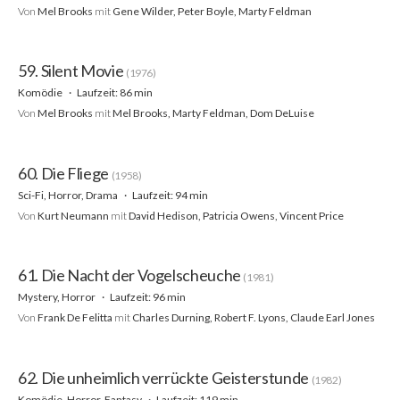
Von
Mel Brooks
mit
Gene Wilder, Peter Boyle, Marty Feldman
59. Silent Movie
(1976)
Komödie
Laufzeit: 86 min
Von
Mel Brooks
mit
Mel Brooks, Marty Feldman, Dom DeLuise
60. Die Fliege
(1958)
Sci-Fi, Horror, Drama
Laufzeit: 94 min
Von
Kurt Neumann
mit
David Hedison, Patricia Owens, Vincent Price
61. Die Nacht der Vogelscheuche
(1981)
Mystery, Horror
Laufzeit: 96 min
Von
Frank De Felitta
mit
Charles Durning, Robert F. Lyons, Claude Earl Jones
62. Die unheimlich verrückte Geisterstunde
(1982)
Komödie, Horror, Fantasy
Laufzeit: 119 min