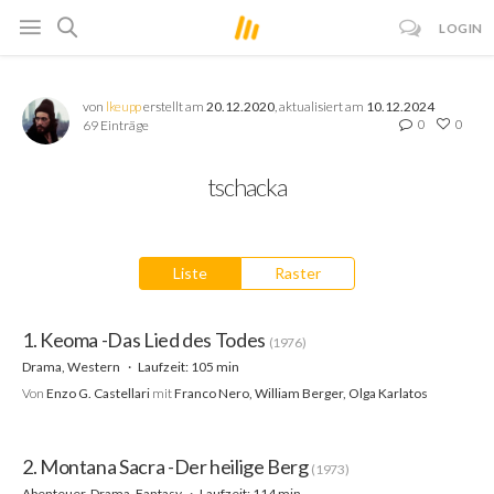
LOGIN
von
lkeupp
erstellt am
20.12.2020
, aktualisiert am
10.12.2024
0
0
69 Einträge
tschacka
Liste
Raster
1. Keoma -Das Lied des Todes
(1976)
Drama, Western
Laufzeit: 105 min
Von
Enzo G. Castellari
mit
Franco Nero, William Berger, Olga Karlatos
2. Montana Sacra -Der heilige Berg
(1973)
Abenteuer, Drama, Fantasy
Laufzeit: 114 min