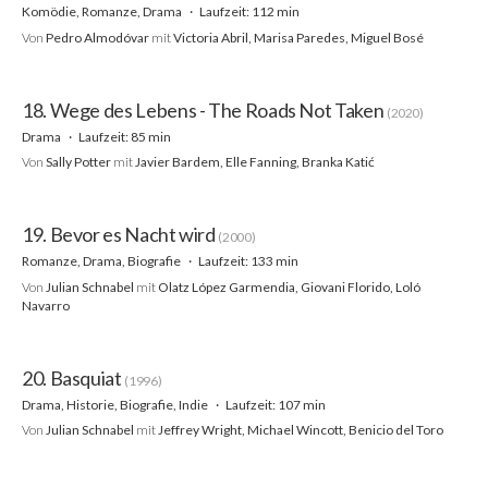
Komödie, Romanze, Drama
Laufzeit: 112 min
Von
Pedro Almodóvar
mit
Victoria Abril, Marisa Paredes, Miguel Bosé
18. Wege des Lebens - The Roads Not Taken
(2020)
Drama
Laufzeit: 85 min
Von
Sally Potter
mit
Javier Bardem, Elle Fanning, Branka Katić
19. Bevor es Nacht wird
(2000)
Romanze, Drama, Biografie
Laufzeit: 133 min
Von
Julian Schnabel
mit
Olatz López Garmendia, Giovani Florido, Loló
Navarro
20. Basquiat
(1996)
Drama, Historie, Biografie, Indie
Laufzeit: 107 min
Von
Julian Schnabel
mit
Jeffrey Wright, Michael Wincott, Benicio del Toro