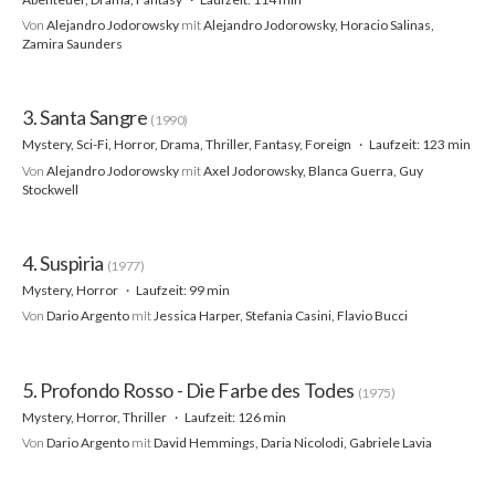
Von
Alejandro Jodorowsky
mit
Alejandro Jodorowsky, Horacio Salinas,
Zamira Saunders
3. Santa Sangre
(1990)
Mystery, Sci-Fi, Horror, Drama, Thriller, Fantasy, Foreign
Laufzeit: 123 min
Von
Alejandro Jodorowsky
mit
Axel Jodorowsky, Blanca Guerra, Guy
Stockwell
4. Suspiria
(1977)
Mystery, Horror
Laufzeit: 99 min
Von
Dario Argento
mit
Jessica Harper, Stefania Casini, Flavio Bucci
5. Profondo Rosso - Die Farbe des Todes
(1975)
Mystery, Horror, Thriller
Laufzeit: 126 min
Von
Dario Argento
mit
David Hemmings, Daria Nicolodi, Gabriele Lavia