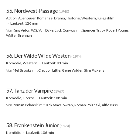
55. Nordwest-Passage
(1940)
Action, Abenteuer, Romanze, Drama, Historie, Western, Kriegsfilm
Laufzeit: 126 min
Von
King Vidor, W.S. Van Dyke, Jack Conway
mit
Spencer Tracy, Robert Young,
Walter Brennan
56. Der Wilde Wilde Westen
(1974)
Komödie, Western
Laufzeit: 93 min
Von
Mel Brooks
mit
Cleavon Little, Gene Wilder, Slim Pickens
57. Tanz der Vampire
(1967)
Komödie, Horror
Laufzeit: 108 min
Von
Roman Polanski
mit
Jack MacGowran, Roman Polanski, Alfie Bass
58. Frankenstein Junior
(1974)
Komödie
Laufzeit: 106 min