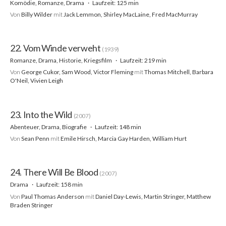
Komödie, Romanze, Drama
Laufzeit: 125 min
Von
Billy Wilder
mit
Jack Lemmon, Shirley MacLaine, Fred MacMurray
22. Vom Winde verweht
(1939)
Romanze, Drama, Historie, Kriegsfilm
Laufzeit: 219 min
Von
George Cukor, Sam Wood, Victor Fleming
mit
Thomas Mitchell, Barbara
O'Neil, Vivien Leigh
23. Into the Wild
(2007)
Abenteuer, Drama, Biografie
Laufzeit: 148 min
Von
Sean Penn
mit
Emile Hirsch, Marcia Gay Harden, William Hurt
24. There Will Be Blood
(2007)
Drama
Laufzeit: 158 min
Von
Paul Thomas Anderson
mit
Daniel Day-Lewis, Martin Stringer, Matthew
Braden Stringer