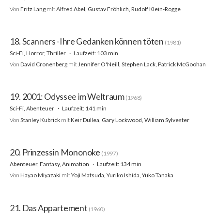
Von
Fritz Lang
mit
Alfred Abel, Gustav Fröhlich, Rudolf Klein-Rogge
18. Scanners -Ihre Gedanken können töten
(1981)
Sci-Fi, Horror, Thriller
Laufzeit: 103 min
Von
David Cronenberg
mit
Jennifer O'Neill, Stephen Lack, Patrick McGoohan
19. 2001: Odyssee im Weltraum
(1968)
Sci-Fi, Abenteuer
Laufzeit: 141 min
Von
Stanley Kubrick
mit
Keir Dullea, Gary Lockwood, William Sylvester
20. Prinzessin Mononoke
(1997)
Abenteuer, Fantasy, Animation
Laufzeit: 134 min
Von
Hayao Miyazaki
mit
Yoji Matsuda, Yuriko Ishida, Yuko Tanaka
21. Das Appartement
(1960)