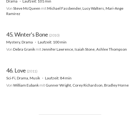
Drama
Laufzeit: 101 min
Von
Steve McQueen
mit
Michael Fassbender, Lucy Walters, Mari-Ange
Ramirez
45. Winter's Bone
(2010)
Mystery, Drama
Laufzeit: 100 min
Von
Debra Granik
mit
Jennifer Lawrence, Isaiah Stone, Ashlee Thompson
46. Love
(2011)
Sci-Fi, Drama, Musik
Laufzeit: 84 min
Von
William Eubank
mit
Gunner Wright, Corey Richardson, Bradley Horne