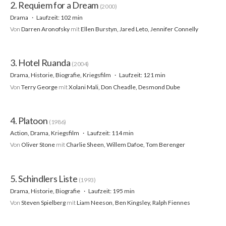
2. Requiem for a Dream
(2000)
Drama
Laufzeit: 102 min
Von
Darren Aronofsky
mit
Ellen Burstyn, Jared Leto, Jennifer Connelly
3. Hotel Ruanda
(2004)
Drama, Historie, Biografie, Kriegsfilm
Laufzeit: 121 min
Von
Terry George
mit
Xolani Mali, Don Cheadle, Desmond Dube
4. Platoon
(1986)
Action, Drama, Kriegsfilm
Laufzeit: 114 min
Von
Oliver Stone
mit
Charlie Sheen, Willem Dafoe, Tom Berenger
5. Schindlers Liste
(1993)
Drama, Historie, Biografie
Laufzeit: 195 min
Von
Steven Spielberg
mit
Liam Neeson, Ben Kingsley, Ralph Fiennes