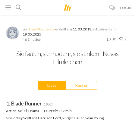
LOGIN
von
NevaMasquarade
erstellt am
11.03.2013
, aktualisiert am
19.05.2025
10
2
46 Einträge
Sie faulen, sie modern, sie stinken - Nevas
Filmleichen
Liste
Raster
1. Blade Runner
(1982)
Action, Sci-Fi, Drama
Laufzeit: 117 min
Von
Ridley Scott
mit
Harrison Ford, Rutger Hauer, Sean Young