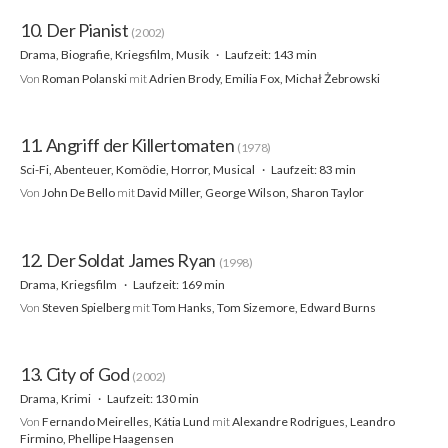
10. Der Pianist
(2002)
Drama, Biografie, Kriegsfilm, Musik
Laufzeit: 143 min
Von
Roman Polanski
mit
Adrien Brody, Emilia Fox, Michał Żebrowski
11. Angriff der Killertomaten
(1978)
Sci-Fi, Abenteuer, Komödie, Horror, Musical
Laufzeit: 83 min
Von
John De Bello
mit
David Miller, George Wilson, Sharon Taylor
12. Der Soldat James Ryan
(1998)
Drama, Kriegsfilm
Laufzeit: 169 min
Von
Steven Spielberg
mit
Tom Hanks, Tom Sizemore, Edward Burns
13. City of God
(2002)
Drama, Krimi
Laufzeit: 130 min
Von
Fernando Meirelles, Kátia Lund
mit
Alexandre Rodrigues, Leandro
Firmino, Phellipe Haagensen