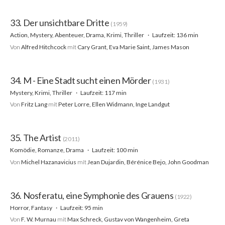
33. Der unsichtbare Dritte
(1959)
Action, Mystery, Abenteuer, Drama, Krimi, Thriller
Laufzeit: 136 min
Von
Alfred Hitchcock
mit
Cary Grant, Eva Marie Saint, James Mason
34. M - Eine Stadt sucht einen Mörder
(1931)
Mystery, Krimi, Thriller
Laufzeit: 117 min
Von
Fritz Lang
mit
Peter Lorre, Ellen Widmann, Inge Landgut
35. The Artist
(2011)
Komödie, Romanze, Drama
Laufzeit: 100 min
Von
Michel Hazanavicius
mit
Jean Dujardin, Bérénice Bejo, John Goodman
36. Nosferatu, eine Symphonie des Grauens
(1922)
Horror, Fantasy
Laufzeit: 95 min
Von
F. W. Murnau
mit
Max Schreck, Gustav von Wangenheim, Greta