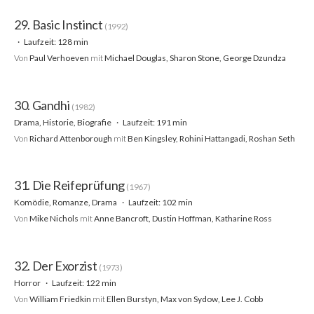
29. Basic Instinct
(1992)
Laufzeit: 128 min
Von
Paul Verhoeven
mit
Michael Douglas, Sharon Stone, George Dzundza
30. Gandhi
(1982)
Drama, Historie, Biografie
Laufzeit: 191 min
Von
Richard Attenborough
mit
Ben Kingsley, Rohini Hattangadi, Roshan Seth
31. Die Reifeprüfung
(1967)
Komödie, Romanze, Drama
Laufzeit: 102 min
Von
Mike Nichols
mit
Anne Bancroft, Dustin Hoffman, Katharine Ross
32. Der Exorzist
(1973)
Horror
Laufzeit: 122 min
Von
William Friedkin
mit
Ellen Burstyn, Max von Sydow, Lee J. Cobb