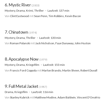
6. Mystic River
(2003)
Mystery, Drama, Krimi, Thriller
Laufzeit: 137 min
Von
Clint Eastwood
mit
Sean Penn, Tim Robbins, Kevin Bacon
7. Chinatown
(1974)
Mystery, Drama, Thriller
Laufzeit: 130 min
Von
Roman Polanski
mit
Jack Nicholson, Faye Dunaway, John Huston
8. Apocalypse Now
(1979)
Mystery, Drama, Kriegsfilm
Laufzeit: 153 min
Von
Francis Ford Coppola
mit
Marlon Brando, Martin Sheen, Robert Duvall
9. Full Metal Jacket
(1987)
Drama, Kriegsfilm
Laufzeit: 116 min
Von
Stanley Kubrick
mit
Matthew Modine, Adam Baldwin, Vincent D'Onofrio