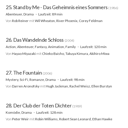
25. Stand by Me - Das Geheimnis eines Sommers
(1986)
Abenteuer, Drama
Laufzeit: 89 min
Von
Rob Reiner
mit
Wil Wheaton, River Phoenix, Corey Feldman
26. Das Wandelnde Schloss
(2004)
Action, Abenteuer, Fantasy, Animation, Family
Laufzeit: 120 min
Von
Hayao Miyazaki
mit
Chieko Baisho, Takuya Kimura, Akihiro Miwa
27. The Fountain
(2006)
Mystery, Sci-Fi, Romanze, Drama
Laufzeit: 98 min
Von
Darren Aronofsky
mit
Hugh Jackman, Rachel Weisz, Ellen Burstyn
28. Der Club der Toten Dichter
(1989)
Komödie, Drama
Laufzeit: 128 min
Von
Peter Weir
mit
Robin Williams, Robert Sean Leonard, Ethan Hawke