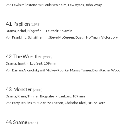
Von
Lewis Milestone
mit
Louis Wolheim, Lew Ayres, John Wray
41. Papillon
(1973)
Drama, Krimi, Biografie
Laufzeit: 150 min
Von
Franklin J. Schaffner
mit
Steve McQueen, Dustin Hoffman, Victor Jory
42. The Wrestler
(2008)
Drama, Sport
Laufzeit: 109 min
Von
Darren Aronofsky
mit
Mickey Rourke, Marisa Tomei, Evan Rachel Wood
43. Monster
(2003)
Drama, Krimi, Thriller, Biografie
Laufzeit: 109 min
Von
Patty Jenkins
mit
Charlize Theron, Christina Ricci, Bruce Dern
44. Shame
(2011)