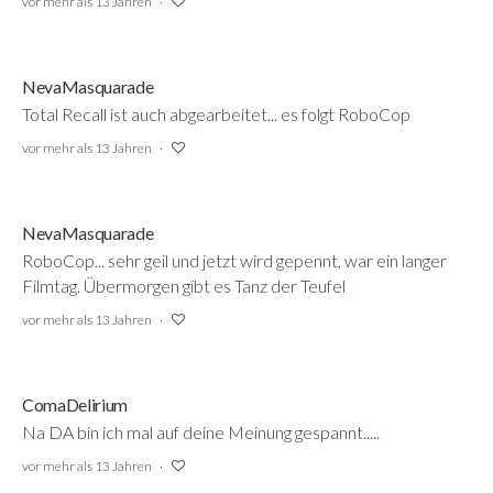
vor mehr als 13 Jahren
NevaMasquarade
Total Recall ist auch abgearbeitet... es folgt RoboCop
vor mehr als 13 Jahren
NevaMasquarade
RoboCop... sehr geil und jetzt wird gepennt, war ein langer
Filmtag. Übermorgen gibt es Tanz der Teufel
vor mehr als 13 Jahren
ComaDelirium
Na DA bin ich mal auf deine Meinung gespannt.....
vor mehr als 13 Jahren