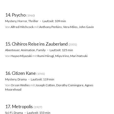
14. Psycho
(1960)
Mystery, Horror, Thriller
Laufzeit: 109 min
Von
Alfred Hitchcock
mit
Anthony Perkins, Vera Miles, John Gavin
15. Chihiros Reise ins Zauberland
(2001)
Abenteuer, Animation, Family
Laufzeit: 125 min
Von
Hayao Miyazaki
mit
Rumi Hiiragi, Miyu Irino, Mari Natsuki
16. Citizen Kane
(1941)
Mystery, Drama
Laufzeit: 119 min
Von
Orson Welles
mit
Joseph Cotten, Dorothy Comingore, Agnes
Moorehead
17. Metropolis
(1927)
Sci-Fi, Drama
Laufzeit: 153 min