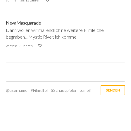
vor mehr als 13 Jahren
NevaMasquarade
Dann wollen wir mal endlich ne weitere Filmleiche
begraben... Mystic River, ich komme
vor fast 13 Jahren
@username
#Filmtitel
$Schauspieler
:emoji