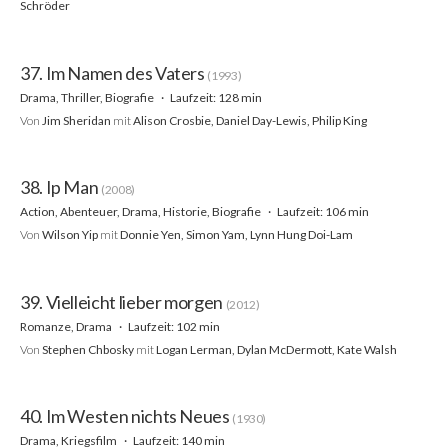
Schröder
37. Im Namen des Vaters
(1993)
Drama, Thriller, Biografie
Laufzeit: 128 min
Von
Jim Sheridan
mit
Alison Crosbie, Daniel Day-Lewis, Philip King
38. Ip Man
(2008)
Action, Abenteuer, Drama, Historie, Biografie
Laufzeit: 106 min
Von
Wilson Yip
mit
Donnie Yen, Simon Yam, Lynn Hung Doi-Lam
39. Vielleicht lieber morgen
(2012)
Romanze, Drama
Laufzeit: 102 min
Von
Stephen Chbosky
mit
Logan Lerman, Dylan McDermott, Kate Walsh
40. Im Westen nichts Neues
(1930)
Drama, Kriegsfilm
Laufzeit: 140 min