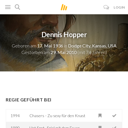
LOGIN
Dennis Hopper
Geboren am
17. Mai 1936
in
Dodge City, Kansas, USA
Gestorben am
29. Mai 2010
(mit 74 Jahren)
REGIE GEFÜHRT BEI
1994
Chasers - Zu sexy für den Knast
1990
Hot Spot -Spiel mit dem Feuer