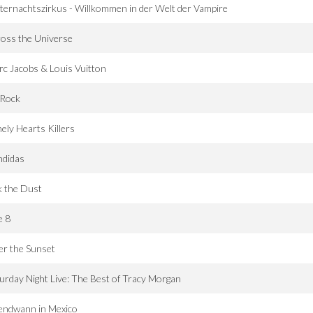
ternachtszirkus - Willkommen in der Welt der Vampire
oss the Universe
c Jacobs & Louis Vuitton
 Rock
ely Hearts Killers
ndidas
k the Dust
e 8
er the Sunset
urday Night Live: The Best of Tracy Morgan
endwann in Mexico