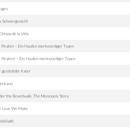
vages
s Schwergewicht
Chispa de la Vida
 Piraten – Ein Haufen merkwürdiger Typen
 Piraten! – Ein Haufen merkwürdiger Typen
 gestiefelte Kater
ericano
er the Boardwalk: The Monopoly Story
e Love We Make
ndsköpfe