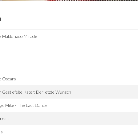
I
e Maldonado Miracle
e Oscars
 Gestiefelte Kater: Der letzte Wunsch
ic Mike - The Last Dance
rnals
ss