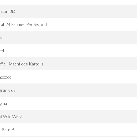
ssion 3D
 at 24 Frames Per Second
da
el
ffic - Macht des Kartells
mecode
gran vida
gma
ld Wild West
t Bruce!