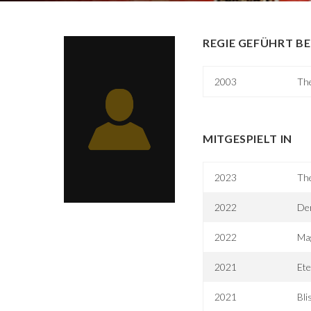
REGIE GEFÜHRT BE
2003
Th
MITGESPIELT IN
2023
Th
2022
Der
2022
Mag
2021
Ete
2021
Bli