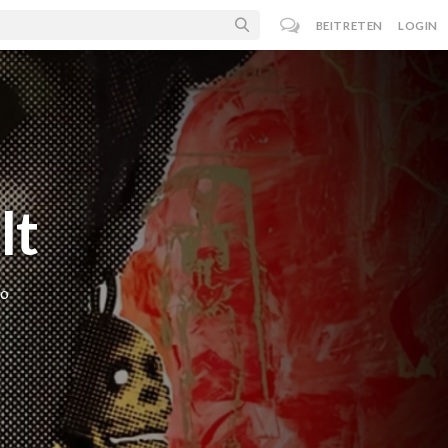
BEITRETEN
LOGIN
lt
co