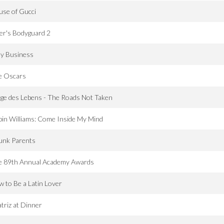
se of Gucci
ler's Bodyguard 2
dy Business
e Oscars
e des Lebens - The Roads Not Taken
in Williams: Come Inside My Mind
unk Parents
e 89th Annual Academy Awards
 to Be a Latin Lover
triz at Dinner