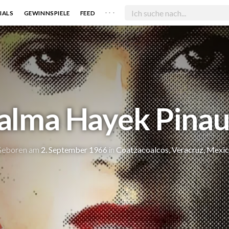
. . .
IALS
GEWINNSPIELE
FEED
alma Hayek Pinau
eboren am
2. September 1966
in
Coatzacoalcos, Veracruz, Mexi