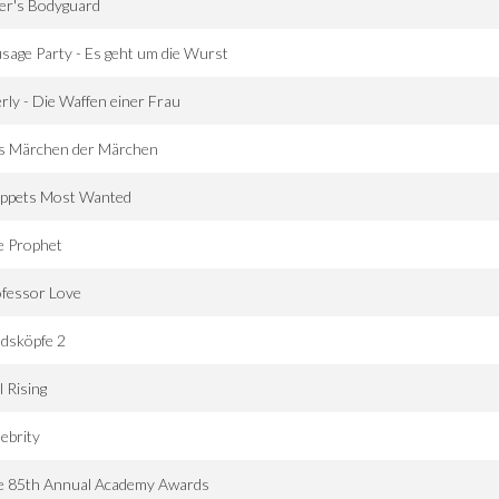
ler's Bodyguard
sage Party - Es geht um die Wurst
rly - Die Waffen einer Frau
s Märchen der Märchen
ppets Most Wanted
e Prophet
ofessor Love
dsköpfe 2
l Rising
lebrity
e 85th Annual Academy Awards