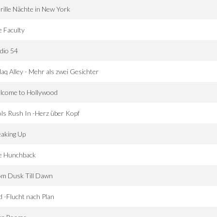
rille Nächte in New York
 Faculty
dio 54
aq Alley - Mehr als zwei Gesichter
lcome to Hollywood
ls Rush In -Herz über Kopf
eaking Up
e Hunchback
om Dusk Till Dawn
d -Flucht nach Plan