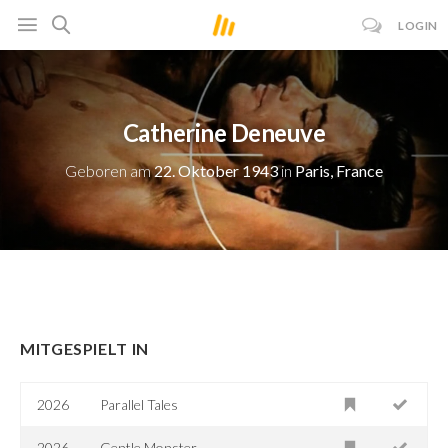
LOGIN
Catherine Deneuve
Geboren am
22. Oktober 1943
in
Paris, France
MITGESPIELT IN
2026
Parallel Tales
2026
Gentle Monster