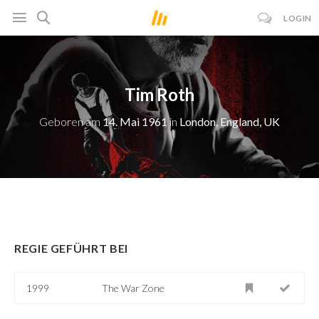
LOGIN
Tim Roth
Geboren am
14. Mai 1961
in
London, England, UK
REGIE GEFÜHRT BEI
1999
The War Zone