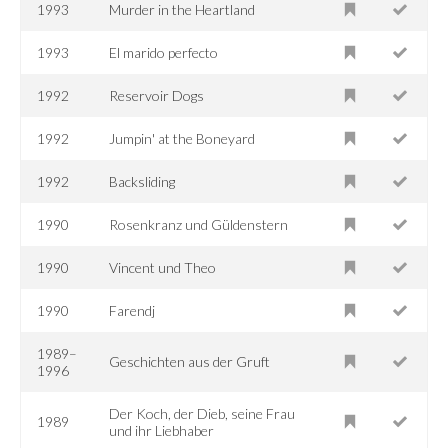
1993
Murder in the Heartland
1993
El marido perfecto
1992
Reservoir Dogs
1992
Jumpin' at the Boneyard
1992
Backsliding
1990
Rosenkranz und Güldenstern
1990
Vincent und Theo
1990
Farendj
1989–
Geschichten aus der Gruft
1996
Der Koch, der Dieb, seine Frau
1989
und ihr Liebhaber