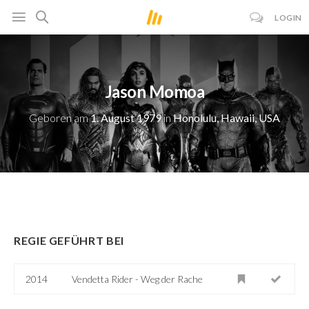
LOGIN
Jason Momoa
Geboren am
1. August 1979
in
Honolulu, Hawaii, USA
REGIE GEFÜHRT BEI
2014
Vendetta Rider - Weg der Rache