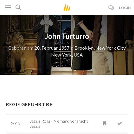
LOGIN
John Turturro
Geboren am
28. Februar 1957
in
Brooklyn, New York City,
New York, USA
REGIE GEFÜHRT BEI
Jesus Rolls - Niemand verarscht
2019
Jesus