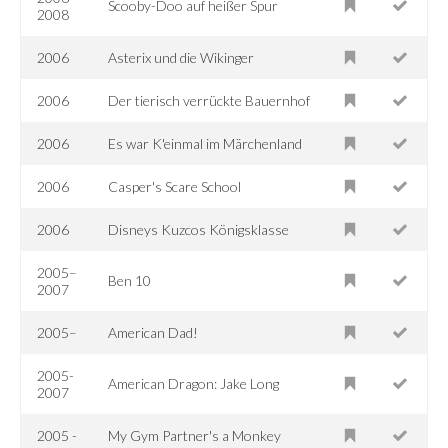
Scooby-Doo auf heißer Spur
2008
2006
Asterix und die Wikinger
2006
Der tierisch verrückte Bauernhof
2006
Es war K'einmal im Märchenland
2006
Casper's Scare School
2006
Disneys Kuzcos Königsklasse
2005–
Ben 10
2007
2005–
American Dad!
2005-
American Dragon: Jake Long
2007
2005 -
My Gym Partner's a Monkey