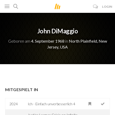
LOGIN
John DiMaggio
Geboren am
4. September 1968
in
North Plainfield, New
Jersey, USA
MITGESPIELT IN
2024
Ich - Einfach unverbesserlich 4
Justice League: Crisis on Infinite