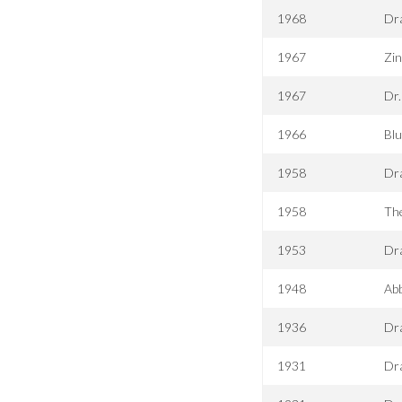
1968
Dr
1967
Zi
1967
Dr.
1966
Blu
1958
Dr
1958
The
1953
Dra
1948
Abb
1936
Dra
1931
Dr