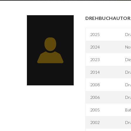
DREHBUCHAUTOR 
2025
Dra
2024
Nos
2023
Die
2014
Dra
2008
Dra
2006
Dra
2005
Bat
2002
Dr