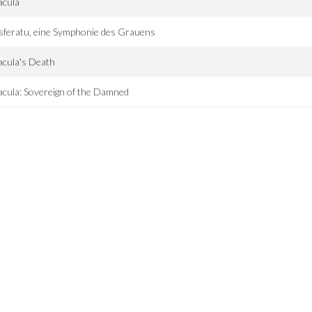
acula
feratu, eine Symphonie des Grauens
cula's Death
cula: Sovereign of the Damned