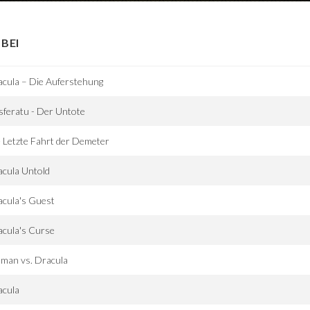
BEI
cula – Die Auferstehung
feratu - Der Untote
 Letzte Fahrt der Demeter
cula Untold
cula's Guest
cula's Curse
man vs. Dracula
acula