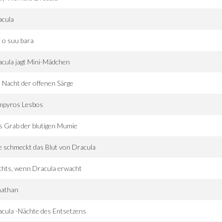
acula
 o suu bara
cula jagt Mini-Mädchen
 Nacht der offenen Särge
mpyros Lesbos
 Grab der blutigen Mumie
 schmeckt das Blut von Dracula
hts, wenn Dracula erwacht
nathan
cula -Nächte des Entsetzens