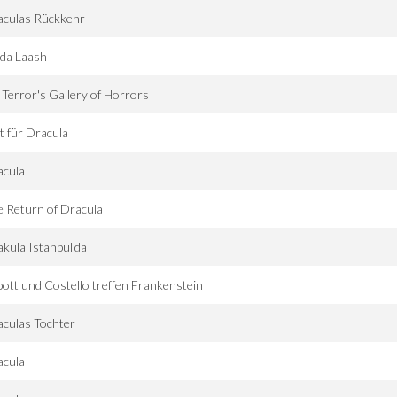
aculas Rückkehr
nda Laash
 Terror's Gallery of Horrors
t für Dracula
acula
 Return of Dracula
kula Istanbul'da
ott und Costello treffen Frankenstein
culas Tochter
acula