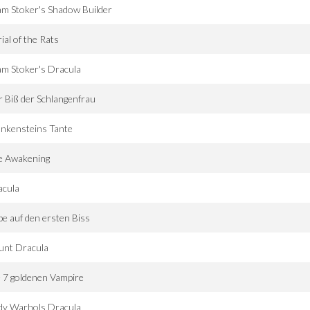
m Stoker's Shadow Builder
ial of the Rats
m Stoker's Dracula
 Biß der Schlangenfrau
nkensteins Tante
e Awakening
acula
be auf den ersten Biss
unt Dracula
 7 goldenen Vampire
dy Warhols Dracula