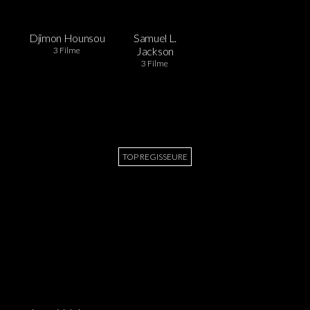
Djimon Hounsou
Samuel L.
Jackson
3 Filme
3 Filme
TOP REGISSEURE