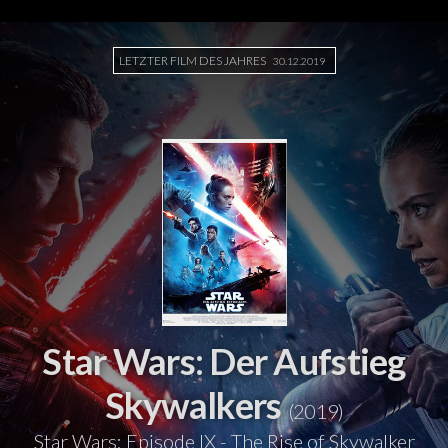
LETZTER FILM DES JAHRES
30.12.2019
Star Wars: Der Aufstieg
Skywalkers
(2019)
Star Wars: Episode IX - The Rise of Skywalker