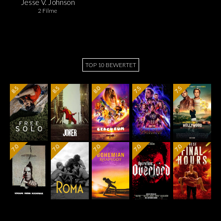
Jesse V. Johnson
2 Filme
TOP 10 BEWERTET
8.5
8.5
8.0
7.5
7.5
7.0
7.0
7.0
7.0
7.0