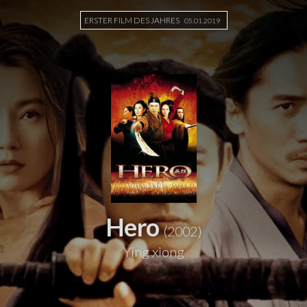
ERSTER FILM DES JAHRES
05.01.2019
Hero
(2002)
Ying xiong