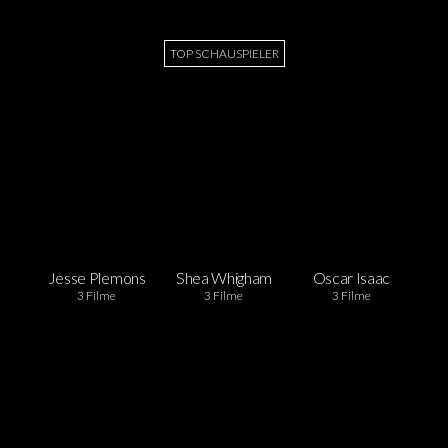
TOP SCHAUSPIELER
Jesse Plemons
Shea Whigham
Oscar Isaac
3 Filme
3 Filme
3 Filme