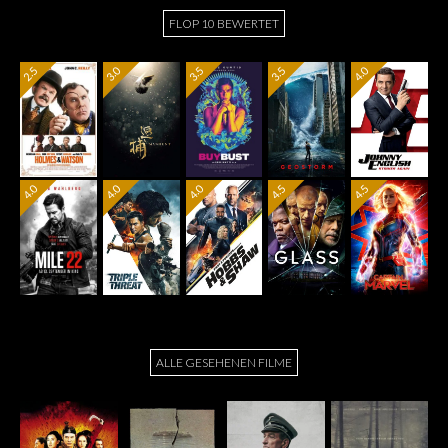
FLOP 10 BEWERTET
2.5
3.0
3.5
3.5
4.0
4.0
4.0
4.0
4.5
4.5
ALLE GESEHENEN FILME