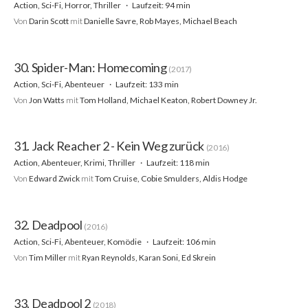
Action, Sci-Fi, Horror, Thriller
Laufzeit: 94 min
Von
Darin Scott
mit
Danielle Savre, Rob Mayes, Michael Beach
30. Spider-Man: Homecoming
(2017)
Action, Sci-Fi, Abenteuer
Laufzeit: 133 min
Von
Jon Watts
mit
Tom Holland, Michael Keaton, Robert Downey Jr.
31. Jack Reacher 2 - Kein Weg zurück
(2016)
Action, Abenteuer, Krimi, Thriller
Laufzeit: 118 min
Von
Edward Zwick
mit
Tom Cruise, Cobie Smulders, Aldis Hodge
32. Deadpool
(2016)
Action, Sci-Fi, Abenteuer, Komödie
Laufzeit: 106 min
Von
Tim Miller
mit
Ryan Reynolds, Karan Soni, Ed Skrein
33. Deadpool 2
(2018)