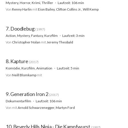
Mystery, Horror, Krimi, Thriller
Laufzeit: 106 min
Von
Renny Harlin
mit
Eion Bailey, Clifton Collins Jr., Will Kemp
7. Doodlebug
(1997)
Action, Mystery, Fantasy, Kurzfilm
Laufzeit: 3 min
Von
Christopher Nolan
mit
Jeremy Theobald
8. Kapture
(2017)
Komödie, Kurzfilm, Animation
Laufzeit: 5 min
Von
Neill Blomkamp
mit
9. Generation Iron 2
(2017)
Dokumentarfilm
Laufzeit: 106 min
Von
mit
Arnold Schwarzenegger, Martyn Ford
10. Beverly Hills Ninja - Die Kampfwurst
(1997)