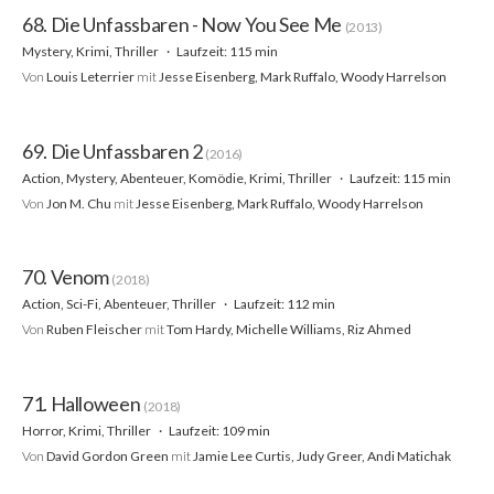
68. Die Unfassbaren - Now You See Me
(2013)
Mystery, Krimi, Thriller
Laufzeit: 115 min
Von
Louis Leterrier
mit
Jesse Eisenberg, Mark Ruffalo, Woody Harrelson
69. Die Unfassbaren 2
(2016)
Action, Mystery, Abenteuer, Komödie, Krimi, Thriller
Laufzeit: 115 min
Von
Jon M. Chu
mit
Jesse Eisenberg, Mark Ruffalo, Woody Harrelson
70. Venom
(2018)
Action, Sci-Fi, Abenteuer, Thriller
Laufzeit: 112 min
Von
Ruben Fleischer
mit
Tom Hardy, Michelle Williams, Riz Ahmed
71. Halloween
(2018)
Horror, Krimi, Thriller
Laufzeit: 109 min
Von
David Gordon Green
mit
Jamie Lee Curtis, Judy Greer, Andi Matichak