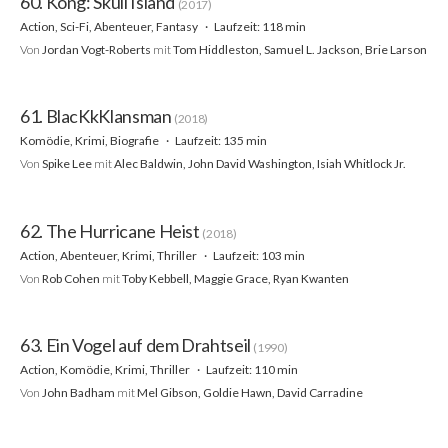
60. Kong: Skull Island
(2017)
Action, Sci-Fi, Abenteuer, Fantasy
Laufzeit: 118 min
Von
Jordan Vogt-Roberts
mit
Tom Hiddleston, Samuel L. Jackson, Brie Larson
61. BlacKkKlansman
(2018)
Komödie, Krimi, Biografie
Laufzeit: 135 min
Von
Spike Lee
mit
Alec Baldwin, John David Washington, Isiah Whitlock Jr.
62. The Hurricane Heist
(2018)
Action, Abenteuer, Krimi, Thriller
Laufzeit: 103 min
Von
Rob Cohen
mit
Toby Kebbell, Maggie Grace, Ryan Kwanten
63. Ein Vogel auf dem Drahtseil
(1990)
Action, Komödie, Krimi, Thriller
Laufzeit: 110 min
Von
John Badham
mit
Mel Gibson, Goldie Hawn, David Carradine