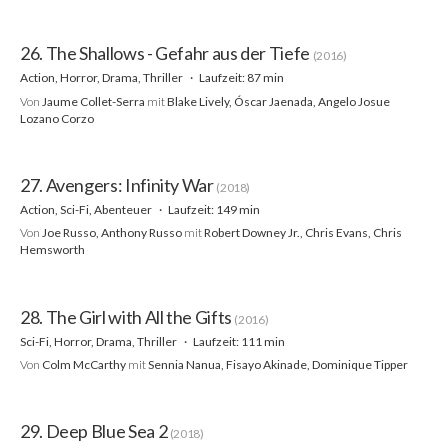
26. The Shallows - Gefahr aus der Tiefe
(2016)
Action, Horror, Drama, Thriller
Laufzeit: 87 min
Von
Jaume Collet-Serra
mit
Blake Lively, Óscar Jaenada, Angelo Josue
Lozano Corzo
27. Avengers: Infinity War
(2018)
Action, Sci-Fi, Abenteuer
Laufzeit: 149 min
Von
Joe Russo, Anthony Russo
mit
Robert Downey Jr., Chris Evans, Chris
Hemsworth
28. The Girl with All the Gifts
(2016)
Sci-Fi, Horror, Drama, Thriller
Laufzeit: 111 min
Von
Colm McCarthy
mit
Sennia Nanua, Fisayo Akinade, Dominique Tipper
29. Deep Blue Sea 2
(2018)