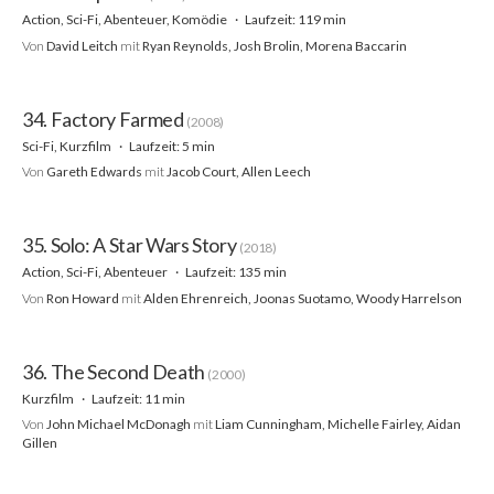
Action, Sci-Fi, Abenteuer, Komödie
Laufzeit: 119 min
Von
David Leitch
mit
Ryan Reynolds, Josh Brolin, Morena Baccarin
34. Factory Farmed
(2008)
Sci-Fi, Kurzfilm
Laufzeit: 5 min
Von
Gareth Edwards
mit
Jacob Court, Allen Leech
35. Solo: A Star Wars Story
(2018)
Action, Sci-Fi, Abenteuer
Laufzeit: 135 min
Von
Ron Howard
mit
Alden Ehrenreich, Joonas Suotamo, Woody Harrelson
36. The Second Death
(2000)
Kurzfilm
Laufzeit: 11 min
Von
John Michael McDonagh
mit
Liam Cunningham, Michelle Fairley, Aidan
Gillen