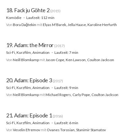
18. Fack ju Göhte 2
(2015)
Komödie
Laufzeit: 112 min
Von
Bora Dağtekin
mit
Elyas M'Barek, Jella Haase, Karoline Herfurth
19. Adam: the Mirror
(2017)
Sci-Fi, Kurzfilm, Animation
Laufzeit: 7 min
Von
Neill Blomkamp
mit
Jason Cope, Ken Lawson, Coulton Jackson
20. Adam: Episode 3
(2017)
Sci-Fi, Kurzfilm, Animation
Laufzeit: 9 min
Von
Neill Blomkamp
mit
Michael Rogers, Carly Pope, Coulton Jackson
21. Adam: Episode 1
(2016)
Sci-Fi, Kurzfilm, Animation
Laufzeit: 6 min
Von
Veselin Efremov
mit
Ovanes Torosian, Stanimir Stamatov