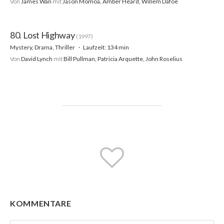
Von
James Wan
mit
Jason Momoa, Amber Heard, Willem Dafoe
80. Lost Highway
(1997)
Mystery, Drama, Thriller
Laufzeit: 134 min
Von
David Lynch
mit
Bill Pullman, Patricia Arquette, John Roselius
KOMMENTARE