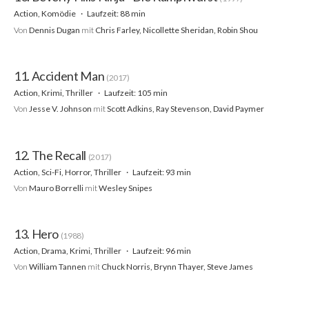
Action, Komödie
Laufzeit: 88 min
Von
Dennis Dugan
mit
Chris Farley, Nicollette Sheridan, Robin Shou
11. Accident Man
(2017)
Action, Krimi, Thriller
Laufzeit: 105 min
Von
Jesse V. Johnson
mit
Scott Adkins, Ray Stevenson, David Paymer
12. The Recall
(2017)
Action, Sci-Fi, Horror, Thriller
Laufzeit: 93 min
Von
Mauro Borrelli
mit
Wesley Snipes
13. Hero
(1988)
Action, Drama, Krimi, Thriller
Laufzeit: 96 min
Von
William Tannen
mit
Chuck Norris, Brynn Thayer, Steve James