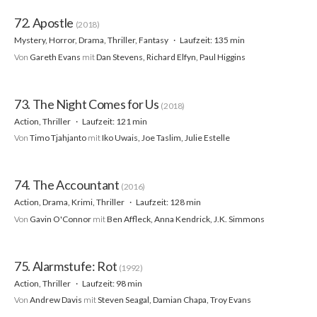
72. Apostle
(2018)
Mystery, Horror, Drama, Thriller, Fantasy
Laufzeit: 135 min
Von
Gareth Evans
mit
Dan Stevens, Richard Elfyn, Paul Higgins
73. The Night Comes for Us
(2018)
Action, Thriller
Laufzeit: 121 min
Von
Timo Tjahjanto
mit
Iko Uwais, Joe Taslim, Julie Estelle
74. The Accountant
(2016)
Action, Drama, Krimi, Thriller
Laufzeit: 128 min
Von
Gavin O'Connor
mit
Ben Affleck, Anna Kendrick, J.K. Simmons
75. Alarmstufe: Rot
(1992)
Action, Thriller
Laufzeit: 98 min
Von
Andrew Davis
mit
Steven Seagal, Damian Chapa, Troy Evans