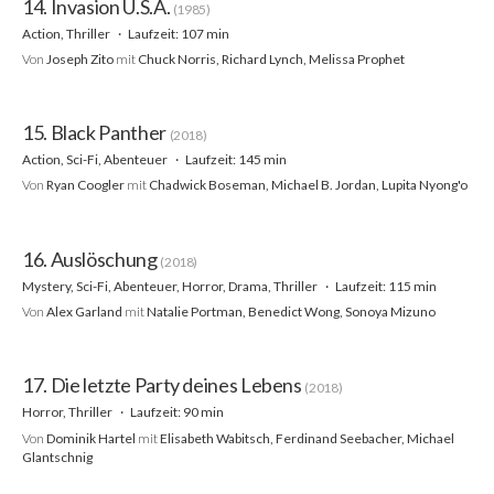
14. Invasion U.S.A.
(1985)
Action, Thriller
Laufzeit: 107 min
Von
Joseph Zito
mit
Chuck Norris, Richard Lynch, Melissa Prophet
15. Black Panther
(2018)
Action, Sci-Fi, Abenteuer
Laufzeit: 145 min
Von
Ryan Coogler
mit
Chadwick Boseman, Michael B. Jordan, Lupita Nyong'o
16. Auslöschung
(2018)
Mystery, Sci-Fi, Abenteuer, Horror, Drama, Thriller
Laufzeit: 115 min
Von
Alex Garland
mit
Natalie Portman, Benedict Wong, Sonoya Mizuno
17. Die letzte Party deines Lebens
(2018)
Horror, Thriller
Laufzeit: 90 min
Von
Dominik Hartel
mit
Elisabeth Wabitsch, Ferdinand Seebacher, Michael
Glantschnig