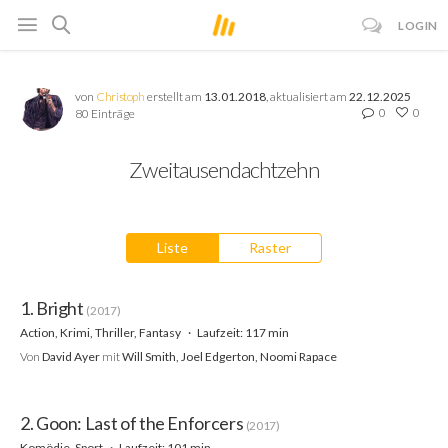
LOGIN
von
Christoph
erstellt am
13.01.2018
, aktualisiert am
22.12.2025
0
0
80 Einträge
Zweitausendachtzehn
Liste
Raster
1. Bright
(2017)
Action, Krimi, Thriller, Fantasy
Laufzeit: 117 min
Von
David Ayer
mit
Will Smith, Joel Edgerton, Noomi Rapace
2. Goon: Last of the Enforcers
(2017)
Komödie, Sport
Laufzeit: 101 min