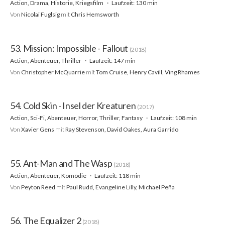
Action, Drama, Historie, Kriegsfilm
Laufzeit: 130 min
Von
Nicolai Fuglsig
mit
Chris Hemsworth
53. Mission: Impossible - Fallout
(2018)
Action, Abenteuer, Thriller
Laufzeit: 147 min
Von
Christopher McQuarrie
mit
Tom Cruise, Henry Cavill, Ving Rhames
54. Cold Skin - Insel der Kreaturen
(2017)
Action, Sci-Fi, Abenteuer, Horror, Thriller, Fantasy
Laufzeit: 108 min
Von
Xavier Gens
mit
Ray Stevenson, David Oakes, Aura Garrido
55. Ant-Man and The Wasp
(2018)
Action, Abenteuer, Komödie
Laufzeit: 118 min
Von
Peyton Reed
mit
Paul Rudd, Evangeline Lilly, Michael Peña
56. The Equalizer 2
(2018)