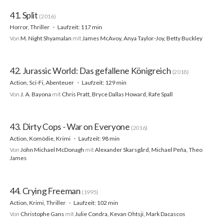
41. Split
(2016)
Horror, Thriller
Laufzeit: 117 min
Von
M. Night Shyamalan
mit
James McAvoy, Anya Taylor-Joy, Betty Buckley
42. Jurassic World: Das gefallene Königreich
(2018)
Action, Sci-Fi, Abenteuer
Laufzeit: 129 min
Von
J. A. Bayona
mit
Chris Pratt, Bryce Dallas Howard, Rafe Spall
43. Dirty Cops - War on Everyone
(2016)
Action, Komödie, Krimi
Laufzeit: 98 min
Von
John Michael McDonagh
mit
Alexander Skarsgård, Michael Peña, Theo
James
44. Crying Freeman
(1995)
Action, Krimi, Thriller
Laufzeit: 102 min
Von
Christophe Gans
mit
Julie Condra, Kevan Ohtsji, Mark Dacascos