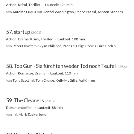
Action, Krimi, Thriller
Laufzeit: 121 min
Von
Antoine Fuqua
mit
Denzel Washington, Pedro Pascal, Ashton Sanders
57. startup
(2001)
Action, Drama, Krimi, Thriller
Laufzeit: 108 min
Von
Peter Howitt
mit
Ryan Phillippe, Rachael Leigh Cook, Claire Forlani
58. Top Gun - Sie fürchten weder Tod noch Teufel
(1986)
Action, Romanze, Drama
Laufzeit: 110 min
Von
Tony Scott
mit
Tom Cruise, Kelly McGillis, Val Kilmer
59. The Cleaners
(2018)
Dokumentarfilm
Laufzeit: 88 min
Von
mit
Mark Zuckerberg