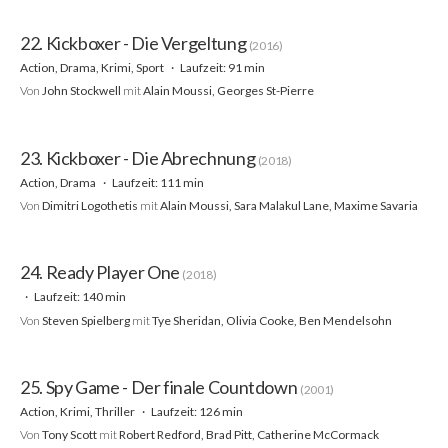
22. Kickboxer - Die Vergeltung
(2016)
Action, Drama, Krimi, Sport
Laufzeit: 91 min
Von
John Stockwell
mit
Alain Moussi, Georges St-Pierre
23. Kickboxer - Die Abrechnung
(2018)
Action, Drama
Laufzeit: 111 min
Von
Dimitri Logothetis
mit
Alain Moussi, Sara Malakul Lane, Maxime Savaria
24. Ready Player One
(2018)
Laufzeit: 140 min
Von
Steven Spielberg
mit
Tye Sheridan, Olivia Cooke, Ben Mendelsohn
25. Spy Game - Der finale Countdown
(2001)
Action, Krimi, Thriller
Laufzeit: 126 min
Von
Tony Scott
mit
Robert Redford, Brad Pitt, Catherine McCormack