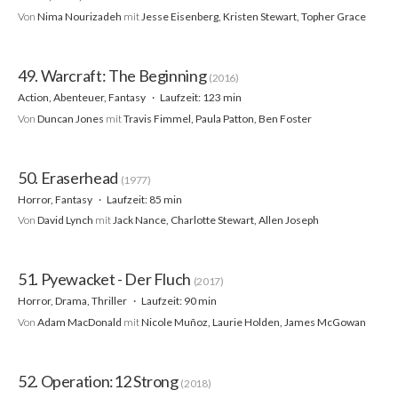
Von
Nima Nourizadeh
mit
Jesse Eisenberg, Kristen Stewart, Topher Grace
49. Warcraft: The Beginning
(2016)
Action, Abenteuer, Fantasy
Laufzeit: 123 min
Von
Duncan Jones
mit
Travis Fimmel, Paula Patton, Ben Foster
50. Eraserhead
(1977)
Horror, Fantasy
Laufzeit: 85 min
Von
David Lynch
mit
Jack Nance, Charlotte Stewart, Allen Joseph
51. Pyewacket - Der Fluch
(2017)
Horror, Drama, Thriller
Laufzeit: 90 min
Von
Adam MacDonald
mit
Nicole Muñoz, Laurie Holden, James McGowan
52. Operation:12 Strong
(2018)