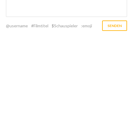
@username
#Filmtitel
$Schauspieler
:emoji