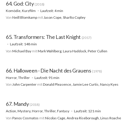
64. God: City
(2018)
Komödie, Kurzfilm
Laufzeit: 4 min
Von
Neill Blomkamp
mit
Jason Cope, Sharlto Copley
65. Transformers: The Last Knight
(2017)
Laufzeit: 148 min
Von
Michael Bay
mit
Mark Wahlberg, Laura Haddock, Peter Cullen
66. Halloween - Die Nacht des Grauens
(1978)
Horror, Thriller
Laufzeit: 91 min
Von
John Carpenter
mit
Donald Pleasence, Jamie Lee Curtis, Nancy Kyes
67. Mandy
(2018)
Action, Mystery, Horror, Thriller, Fantasy
Laufzeit: 121 min
Von
Panos Cosmatos
mit
Nicolas Cage, Andrea Riseborough, Linus Roache