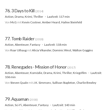
76. 3 Days to Kill
(2014)
Action, Drama, Krimi, Thriller
Laufzeit: 117 min
Von
McG
mit
Kevin Costner, Amber Heard, Hailee Steinfeld
77. Tomb Raider
(2018)
Action, Abenteuer, Fantasy
Laufzeit: 118 min
Von
Roar Uthaug
mit
Alicia Vikander, Dominic West, Walton Goggins
78. Renegades - Mission of Honor
(2017)
Action, Abenteuer, Komödie, Drama, Krimi, Thriller, Kriegsfilm
Laufzeit:
106 min
Von
Steven Quale
mit
J.K. Simmons, Sullivan Stapleton, Charlie Bewley
79. Aquaman
(2018)
Action, Sci-Fi, Abenteuer, Fantasy
Laufzeit: 143 min