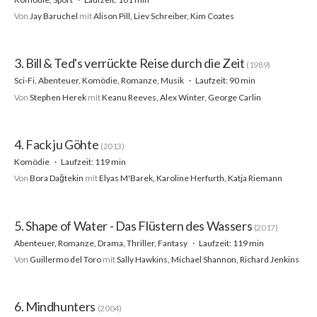
Von
Jay Baruchel
mit
Alison Pill, Liev Schreiber, Kim Coates
3. Bill & Ted's verrückte Reise durch die Zeit
(1989)
Sci-Fi, Abenteuer, Komödie, Romanze, Musik
Laufzeit: 90 min
Von
Stephen Herek
mit
Keanu Reeves, Alex Winter, George Carlin
4. Fack ju Göhte
(2013)
Komödie
Laufzeit: 119 min
Von
Bora Dağtekin
mit
Elyas M'Barek, Karoline Herfurth, Katja Riemann
5. Shape of Water - Das Flüstern des Wassers
(2017)
Abenteuer, Romanze, Drama, Thriller, Fantasy
Laufzeit: 119 min
Von
Guillermo del Toro
mit
Sally Hawkins, Michael Shannon, Richard Jenkins
6. Mindhunters
(2004)