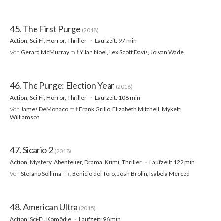
45. The First Purge
(2018)
Action, Sci-Fi, Horror, Thriller
Laufzeit: 97 min
Von
Gerard McMurray
mit
Y'lan Noel, Lex Scott Davis, Joivan Wade
46. The Purge: Election Year
(2016)
Action, Sci-Fi, Horror, Thriller
Laufzeit: 108 min
Von
James DeMonaco
mit
Frank Grillo, Elizabeth Mitchell, Mykelti
Williamson
47. Sicario 2
(2018)
Action, Mystery, Abenteuer, Drama, Krimi, Thriller
Laufzeit: 122 min
Von
Stefano Sollima
mit
Benicio del Toro, Josh Brolin, Isabela Merced
48. American Ultra
(2015)
Action, Sci-Fi, Komödie
Laufzeit: 96 min