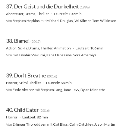
37. Der Geist und die Dunkelheit
(1996)
Abenteuer, Drama, Thriller
Laufzeit: 109 min
Von
Stephen Hopkins
mit
Michael Douglas, Val Kilmer, Tom Wilkinson
38. Blame!
(2017)
Action, Sci-Fi, Drama, Thriller, Animation
Laufzeit: 106 min
Von
mit
Takahiro Sakurai, Kana Hanazawa, Sora Amamiya
39. Don't Breathe
(2016)
Horror, Krimi, Thriller
Laufzeit: 88 min
Von
Fede Álvarez
mit
Stephen Lang, Jane Levy, Dylan Minnette
40. Child Eater
(2016)
Horror
Laufzeit: 82 min
Von
Erlingur Thoroddsen
mit
Cait Bliss, Colin Critchley, Jason Martin